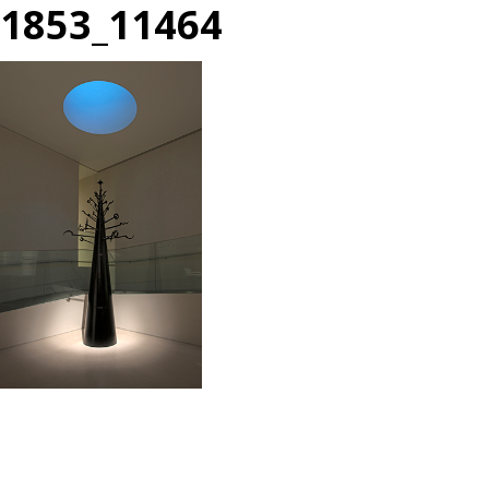
1853_11464
投
過
稿
去
ナ
の
ビ