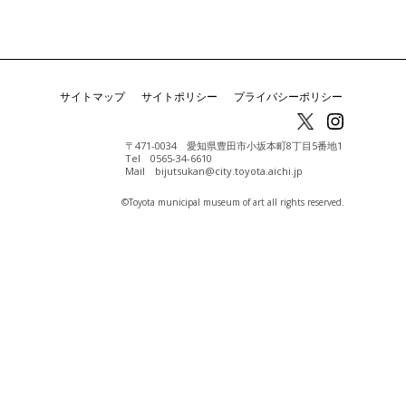
サイトマップ
サイトポリシー
プライバシーポリシー
〒471-0034 愛知県豊田市小坂本町8丁目5番地1
Tel 0565-34-6610
Mail bijutsukan@city.toyota.aichi.jp
©️Toyota municipal museum of art all rights reserved.