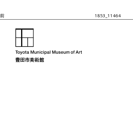
投
ゲ
ー
稿
シ
前
1853_11464
ョ
ン