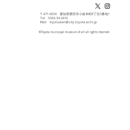
〒471-0034 愛知県豊田市小坂本町8丁目5番地1
Tel 0565-34-6610
Mail bijutsukan@city.toyota.aichi.jp
©️Toyota municipal museum of art all rights reserved.