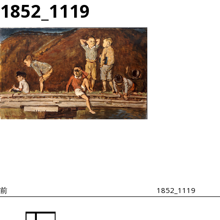
1852_1119
投
過
稿
去
ナ
の
ビ
投
ゲ
ー
稿
シ
前
1852_1119
ョ
ン