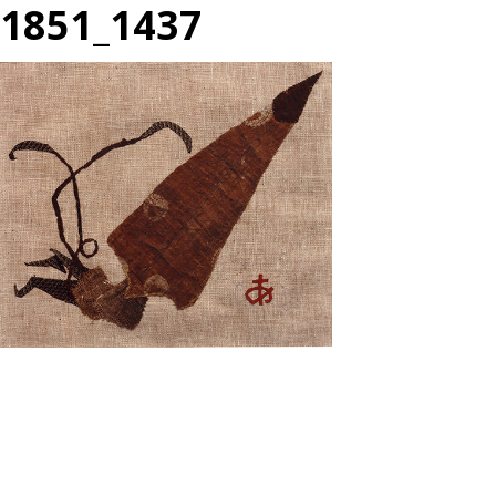
1851_1437
投
過
稿
去
ナ
の
ビ
投
ゲ
ー
稿