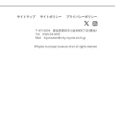
サイトマップ
サイトポリシー
プライバシーポリシー
〒471-0034 愛知県豊田市小坂本町8丁目5番地1
Tel 0565-34-6610
Mail bijutsukan@city.toyota.aichi.jp
©️Toyota municipal museum of art all rights reserved.