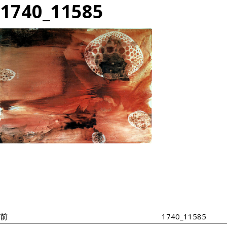
1740_11585
投
過
稿
去
ナ
の
ビ
投
ゲ
ー
稿
シ
前
1740_11585