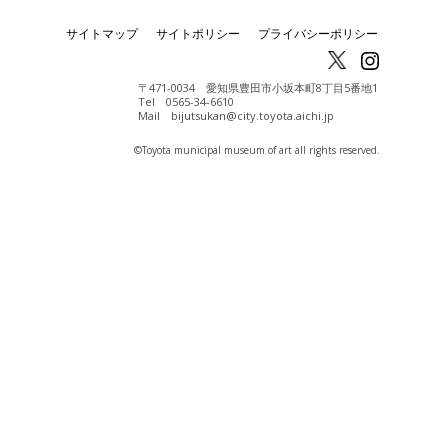
サイトマップ
サイトポリシー
プライバシーポリシー
〒471-0034 愛知県豊田市小坂本町8丁目5番地1
Tel 0565-34-6610
Mail bijutsukan@city.toyota.aichi.jp
©️Toyota municipal museum of art all rights reserved.