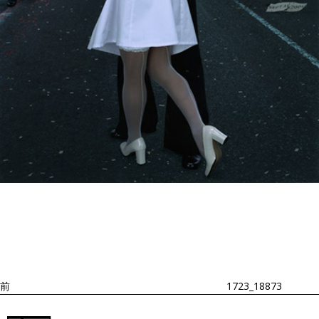
投
過
稿
去
ナ
ビ
の
ゲ
投
ー
稿
シ
ョ
前
1723_18873
ン