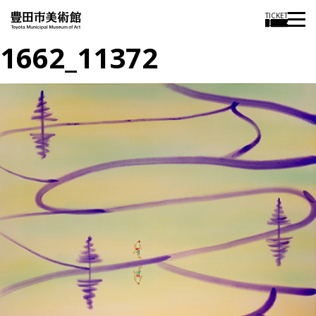
TICKET
1662_11372