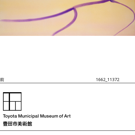
投
過
稿
去
ナ
ビ
の
ゲ
投
ー
稿
シ
ョ
前
1662_11372
ン