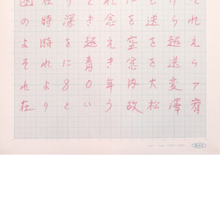
投
過
稿
去
ナ
ビ
の
ゲ
投
ー
稿
シ