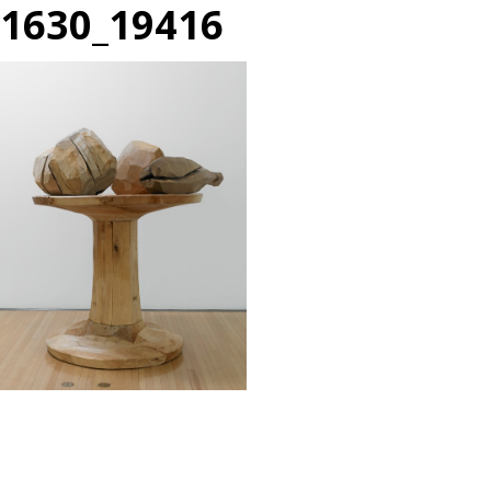
1630_19416
投
過
稿
去
ナ
の
ビ