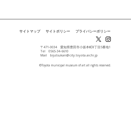
サイトマップ
サイトポリシー
プライバシーポリシー
〒471-0034 愛知県豊田市小坂本町8丁目5番地1
Tel 0565-34-6610
Mail bijutsukan@city.toyota.aichi.jp
©️Toyota municipal museum of art all rights reserved.