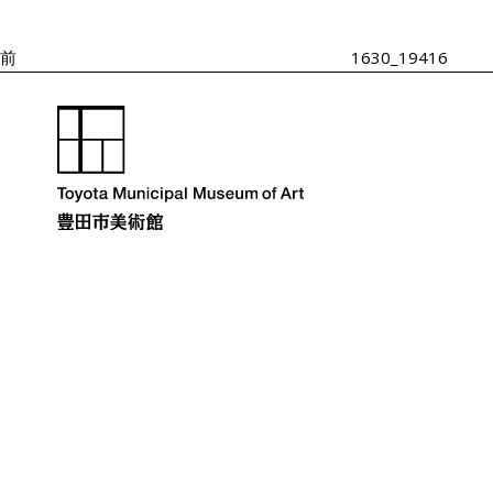
投
ゲ
ー
稿
シ
前
1630_19416
ョ
ン