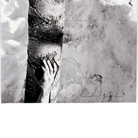
投
過
稿
去
ナ
ビ
の
ゲ
投
ー
稿