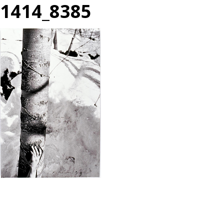
1414_8385
投
過
稿
去
ナ
の
ビ