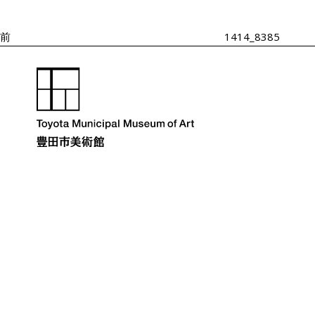
投
ゲ
ー
稿
シ
前
1414_8385
ョ
ン