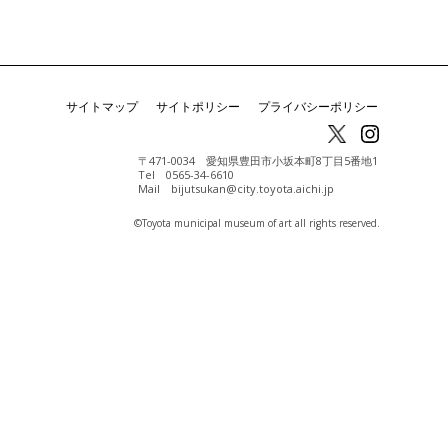
サイトマップ
サイトポリシー
プライバシーポリシー
〒471-0034 愛知県豊田市小坂本町8丁目5番地1
Tel 0565-34-6610
Mail bijutsukan@city.toyota.aichi.jp
©️Toyota municipal museum of art all rights reserved.