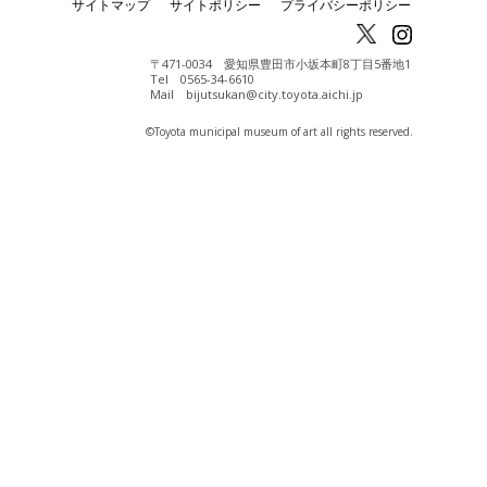
サイトマップ
サイトポリシー
プライバシーポリシー
〒471-0034 愛知県豊田市小坂本町8丁目5番地1
Tel 0565-34-6610
Mail bijutsukan@city.toyota.aichi.jp
©️Toyota municipal museum of art all rights reserved.