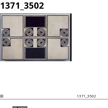
1371_3502
投
過
稿
去
ナ
の
ビ
投
ゲ
ー
稿
シ
前
1371_3502
ョ
ン