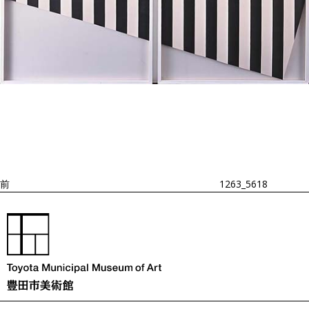
投
過
稿
去
ナ
ビ
の
ゲ
投
ー
稿
シ
ョ
前
1263_5618
ン