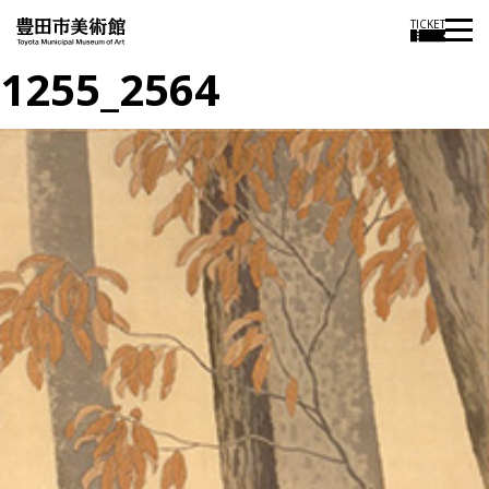
TICKET
1255_2564