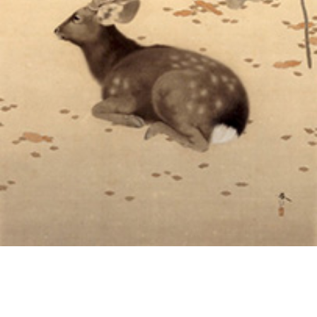
投
過
稿
去
ナ
ビ
の
ゲ
投
ー