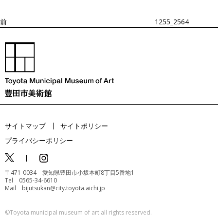
稿
シ
ョ
前
1255_2564
ン
サイトマップ
サイトポリシー
プライバシーポリシー
〒471-0034 愛知県豊田市小坂本町8丁目5番地1
Tel 0565-34-6610
Mail bijutsukan@city.toyota.aichi.jp
©️Toyota municipal museum of art all rights reserved.