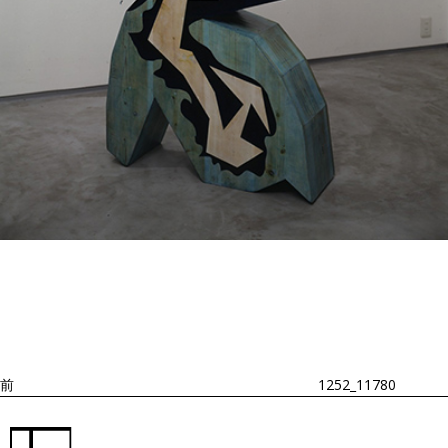
投
過
稿
去
ナ
ビ
の
ゲ
投
ー
稿
シ
ョ
前
1252_11780
ン