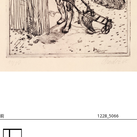
投
過
稿
去
ナ
ビ
の
ゲ
投
ー
稿
シ
ョ
前
1228_5066
ン