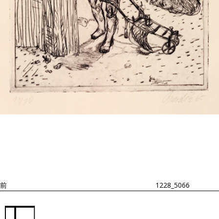
投
過
稿
去
ナ
ビ
の
ゲ
投
ー
稿
シ
ョ
前
1228_5066
ン