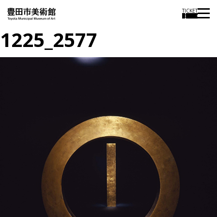
TICKET
1225_2577