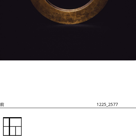
投
過
稿
去
ナ
ビ
の
ゲ
投
ー
稿
シ
ョ
前
1225_2577
ン