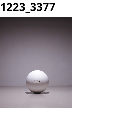
1223_3377
投
過
稿
去
ナ
の
ビ