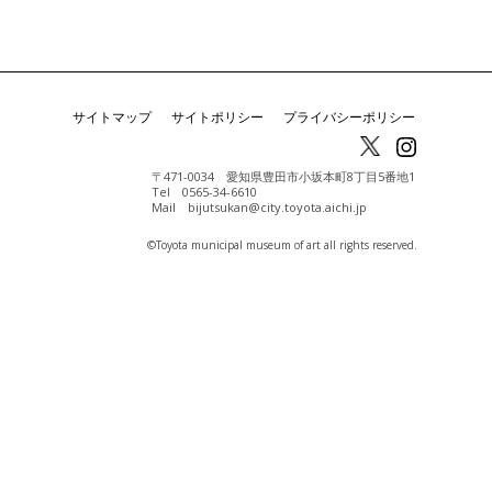
サイトマップ
サイトポリシー
プライバシーポリシー
〒471-0034 愛知県豊田市小坂本町8丁目5番地1
Tel 0565-34-6610
Mail bijutsukan@city.toyota.aichi.jp
©️Toyota municipal museum of art all rights reserved.