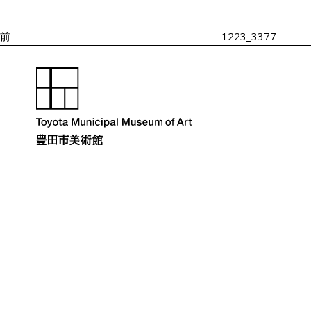
投
ゲ
ー
稿
シ
前
1223_3377
ョ
ン