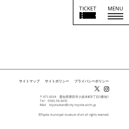
TICKET
MENU
サイトマップ
サイトポリシー
プライバシーポリシー
〒471-0034 愛知県豊田市小坂本町8丁目5番地1
Tel 0565-34-6610
Mail bijutsukan@city.toyota.aichi.jp
©️Toyota municipal museum of art all rights reserved.