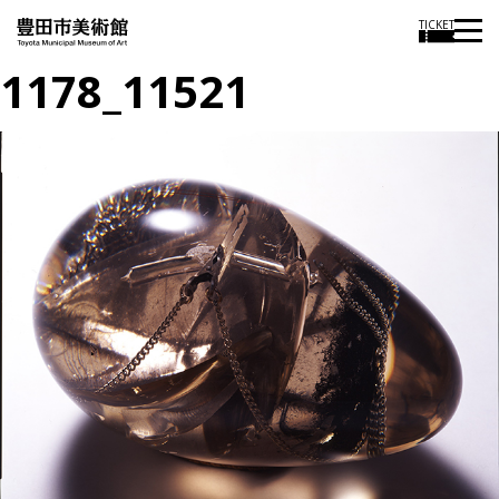
TICKET
1178_11521