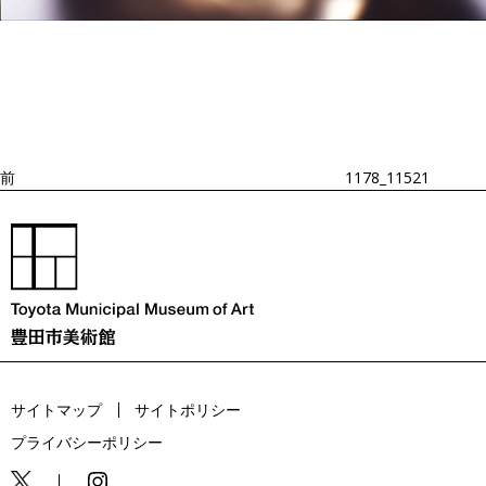
投
過
稿
去
ナ
ビ
の
ゲ
投
ー
稿
シ
ョ
前
1178_11521
ン
サイトマップ
サイトポリシー
プライバシーポリシー