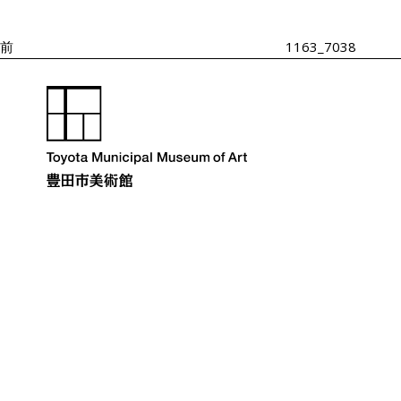
投
ゲ
ー
稿
シ
前
1163_7038
ョ
ン