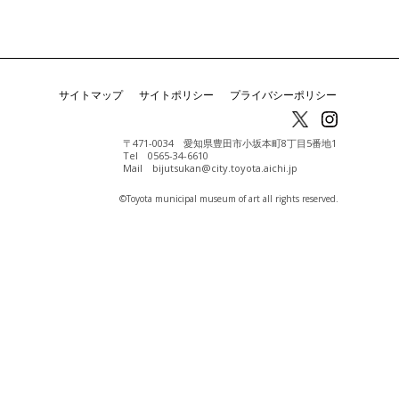
サイトマップ
サイトポリシー
プライバシーポリシー
〒471-0034 愛知県豊田市小坂本町8丁目5番地1
Tel 0565-34-6610
Mail bijutsukan@city.toyota.aichi.jp
©️Toyota municipal museum of art all rights reserved.