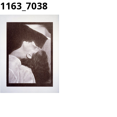
1163_7038
投
過
稿
去
ナ
の
ビ