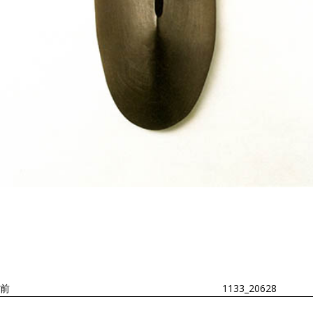
投
過
稿
去
ナ
ビ
の
ゲ
投
ー
稿
シ
ョ
前
1133_20628
ン