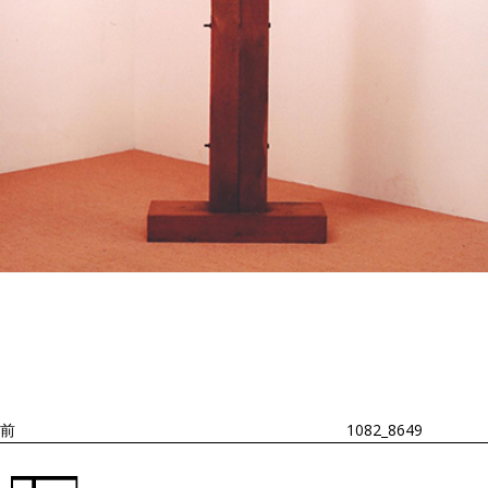
投
過
稿
去
ナ
ビ
の
ゲ
投
ー
稿
シ
ョ
前
1082_8649
ン