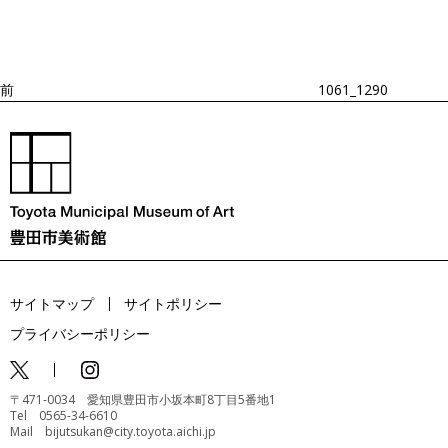
ビ
の
ゲ
投
ー
稿
シ
ョ
前
1061_1290
ン
サイトマップ
サイトポリシー
プライバシーポリシー
〒471-0034 愛知県豊田市小坂本町8丁目5番地1
Tel 0565-34-6610
Mail bijutsukan@city.toyota.aichi.jp