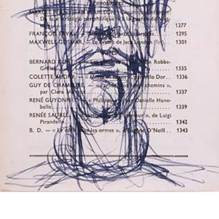
投
過
稿
去
ナ