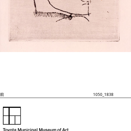
投
過
稿
去
ナ
ビ
の
ゲ
投
ー
稿
シ
ョ
前
1050_1838
ン