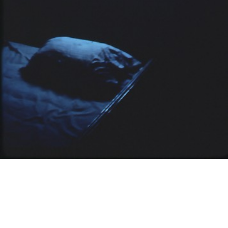
投
過
稿
去
ナ
ビ
の
ゲ
投
ー
稿
シ
ョ