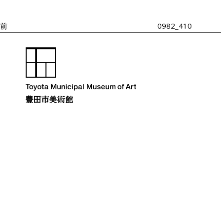
投
ゲ
ー
稿
シ
前
0982_410
ョ
ン