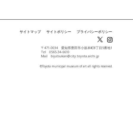
サイトマップ
サイトポリシー
プライバシーポリシー
〒471-0034 愛知県豊田市小坂本町8丁目5番地1
Tel 0565-34-6610
Mail bijutsukan@city.toyota.aichi.jp
©️Toyota municipal museum of art all rights reserved.