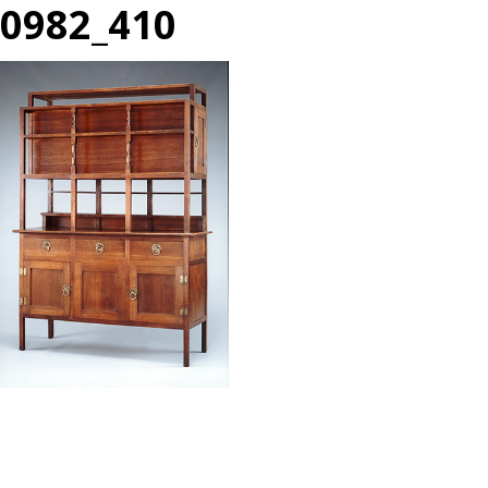
0982_410
投
過
稿
去
ナ
の
ビ