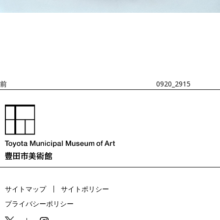
投
過
稿
去
ナ
ビ
の
ゲ
投
ー
稿
シ
ョ
前
0920_2915
ン
サイトマップ
サイトポリシー
プライバシーポリシー