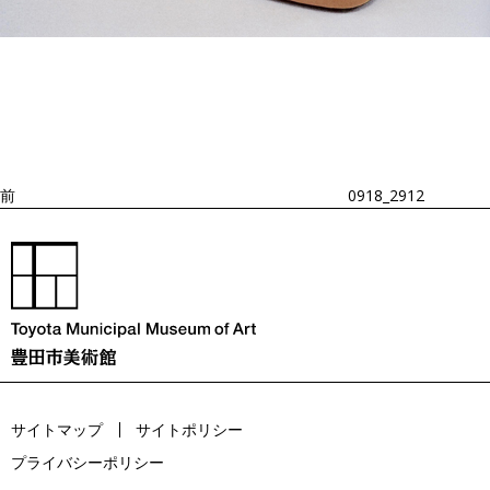
投
過
稿
去
ナ
ビ
の
ゲ
投
ー
稿
シ
ョ
前
0918_2912
ン
サイトマップ
サイトポリシー
プライバシーポリシー