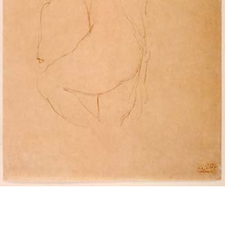
投
過
稿
去
ナ
ビ
の