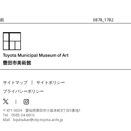
ゲ
投
ー
稿
シ
ョ
前
0878_1782
ン
サイトマップ
サイトポリシー
プライバシーポリシー
〒471-0034 愛知県豊田市小坂本町8丁目5番地1
Tel 0565-34-6610
Mail bijutsukan@city.toyota.aichi.jp