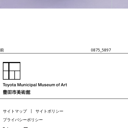
投
過
稿
去
ナ
ビ
の
ゲ
投
ー
稿
シ
ョ
前
0875_5897
ン
サイトマップ
サイトポリシー
プライバシーポリシー