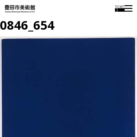
TICKET
0846_654