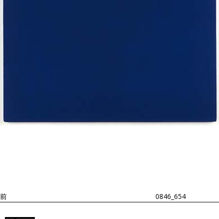
投
過
稿
去
ナ
ビ
の
ゲ
投
ー
稿
シ
ョ
前
0846_654
ン