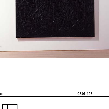
投
過
稿
去
ナ
ビ
の
ゲ
投
ー
稿
シ
ョ
前
0836_1984
ン