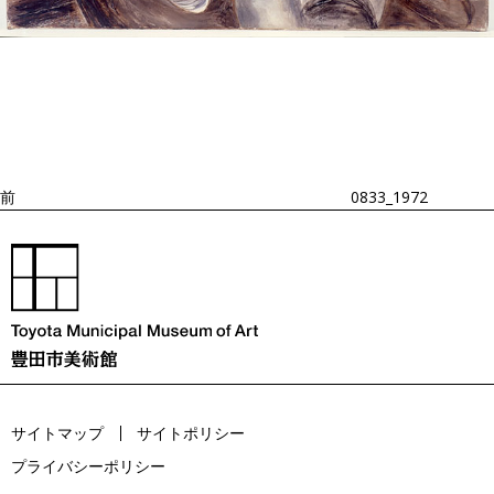
投
過
稿
去
ナ
ビ
の
ゲ
投
ー
稿
シ
ョ
前
0833_1972
ン
サイトマップ
サイトポリシー
プライバシーポリシー