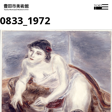
TICKET
0833_1972