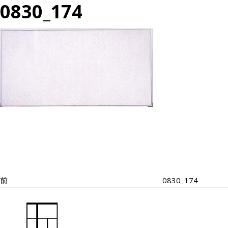
0830_174
投
過
稿
去
ナ
の
ビ
投
ゲ
ー
稿
シ
前
0830_174
ョ
ン