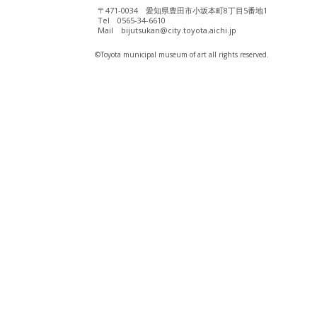
〒471-0034 愛知県豊田市小坂本町8丁目5番地1
Tel 0565-34-6610
Mail bijutsukan@city.toyota.aichi.jp
©️Toyota municipal museum of art all rights reserved.