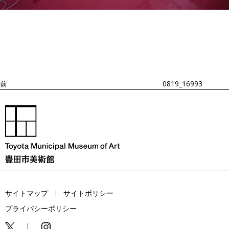
投
過
稿
去
ナ
ビ
の
ゲ
投
ー
稿
シ
ョ
前
0819_16993
ン
サイトマップ
サイトポリシー
プライバシーポリシー