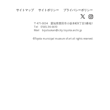
サイトマップ
サイトポリシー
プライバシーポリシー
〒471-0034 愛知県豊田市小坂本町8丁目5番地1
Tel 0565-34-6610
Mail bijutsukan@city.toyota.aichi.jp
©️Toyota municipal museum of art all rights reserved.