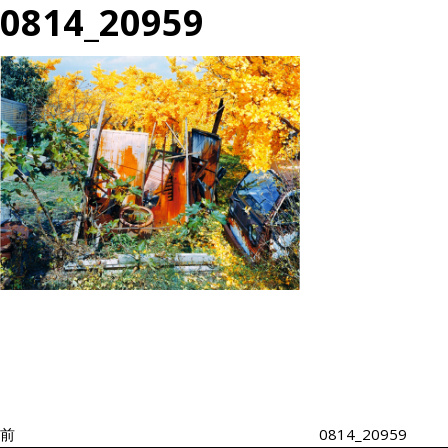
0814_20959
投
過
稿
去
ナ
の
ビ
投
ゲ
ー
稿
シ
前
0814_20959