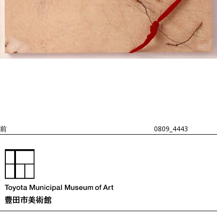
投
過
稿
去
ナ
ビ
の
ゲ
投
ー
稿
シ
ョ
前
0809_4443
ン