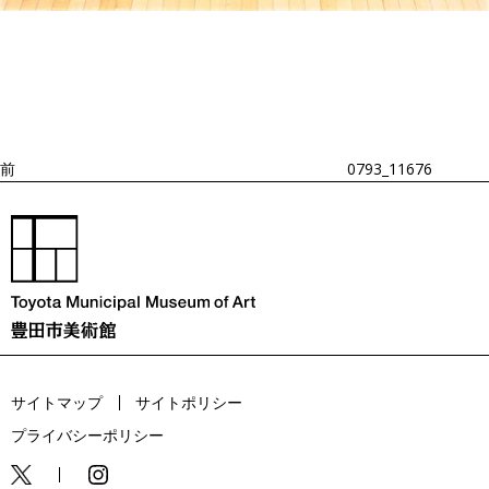
投
過
稿
去
ナ
ビ
の
ゲ
投
ー
稿
シ
ョ
前
0793_11676
ン
サイトマップ
サイトポリシー
プライバシーポリシー