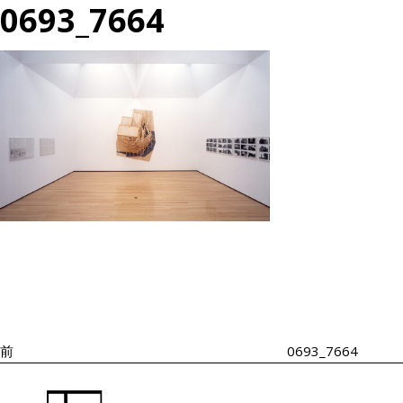
0693_7664
投
過
稿
去
ナ
の
ビ
投
ゲ
ー
稿
シ
前
0693_7664
ョ
ン