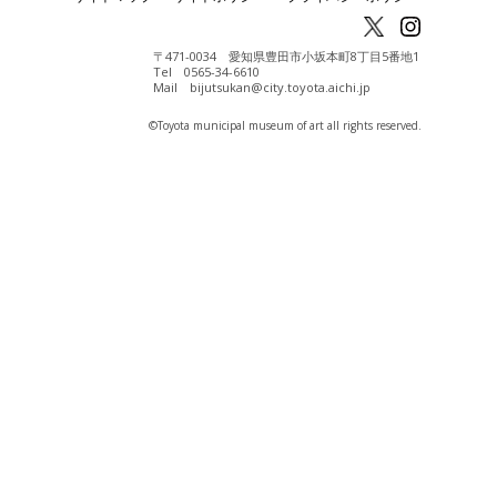
〒471-0034 愛知県豊田市小坂本町8丁目5番地1
Tel 0565-34-6610
Mail bijutsukan@city.toyota.aichi.jp
©️Toyota municipal museum of art all rights reserved.