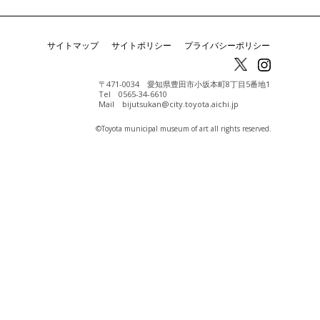
サイトマップ
サイトポリシー
プライバシーポリシー
〒471-0034 愛知県豊田市小坂本町8丁目5番地1
Tel 0565-34-6610
Mail bijutsukan@city.toyota.aichi.jp
©️Toyota municipal museum of art all rights reserved.