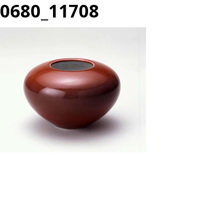
0680_11708
投
過
稿
去
ナ
の
ビ
投
ゲ
ー
稿