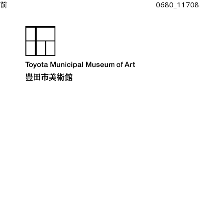
シ
前
0680_11708
ョ
ン