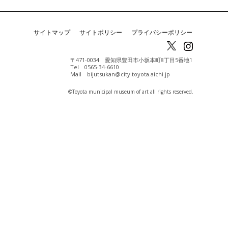
サイトマップ
サイトポリシー
プライバシーポリシー
〒471-0034 愛知県豊田市小坂本町8丁目5番地1
Tel 0565-34-6610
Mail bijutsukan@city.toyota.aichi.jp
©️Toyota municipal museum of art all rights reserved.