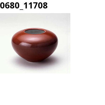
0680_11708
投
過
稿
去
ナ
の
ビ
投
ゲ
ー
稿