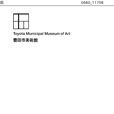
シ
前
0680_11708
ョ
ン