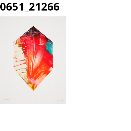
0651_21266
投
過
稿
去
ナ
の
ビ