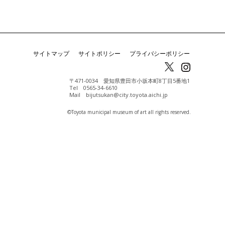
サイトマップ
サイトポリシー
プライバシーポリシー
〒471-0034 愛知県豊田市小坂本町8丁目5番地1
Tel 0565-34-6610
Mail bijutsukan@city.toyota.aichi.jp
©️Toyota municipal museum of art all rights reserved.