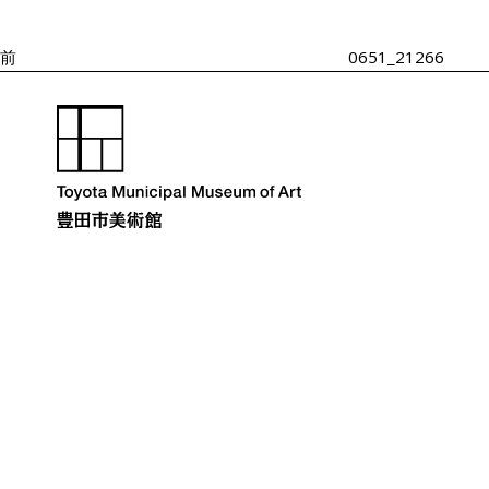
投
ゲ
ー
稿
シ
前
0651_21266
ョ
ン