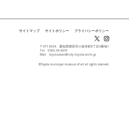
サイトマップ
サイトポリシー
プライバシーポリシー
〒471-0034 愛知県豊田市小坂本町8丁目5番地1
Tel 0565-34-6610
Mail bijutsukan@city.toyota.aichi.jp
©️Toyota municipal museum of art all rights reserved.