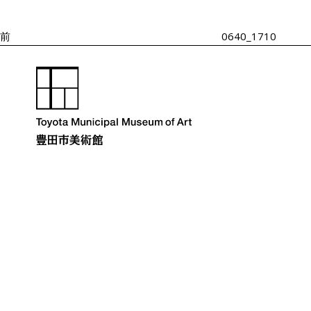
投
ゲ
ー
稿
シ
前
0640_1710
ョ
ン