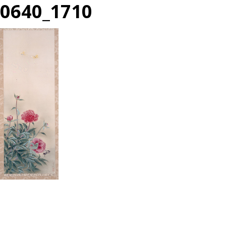
0640_1710
投
過
稿
去
ナ
の
ビ