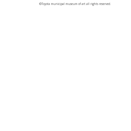
©️Toyota municipal museum of art all rights reserved.