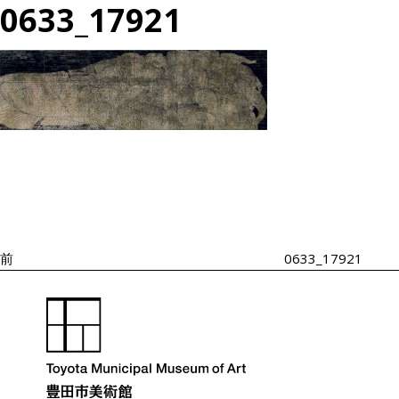
0633_17921
投
過
稿
去
ナ
の
ビ
投
ゲ
ー
稿
シ
前
0633_17921
ョ
ン