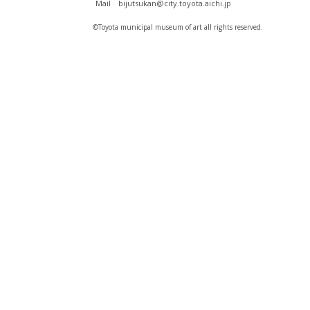
Mail bijutsukan@city.toyota.aichi.jp
©️Toyota municipal museum of art all rights reserved.