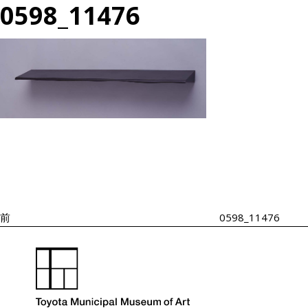
0598_11476
投
過
稿
去
ナ
の
ビ
投
ゲ
ー
稿
シ
前
0598_11476
ョ
ン