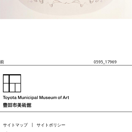
投
過
稿
去
ナ
ビ
の
ゲ
投
ー
稿
シ
ョ
前
0595_17969
ン
サイトマップ
サイトポリシー