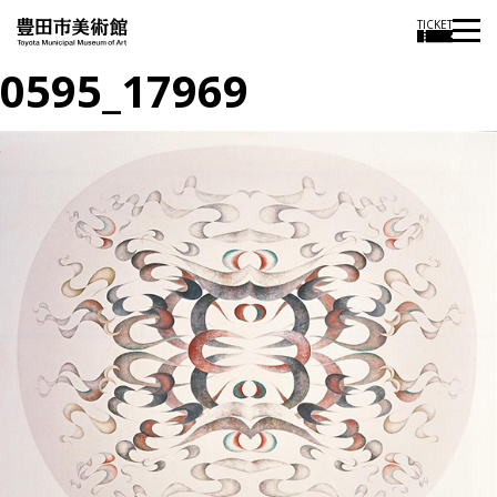
TICKET
0595_17969