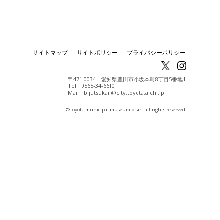
サイトマップ
サイトポリシー
プライバシーポリシー
〒471-0034 愛知県豊田市小坂本町8丁目5番地1
Tel 0565-34-6610
Mail bijutsukan@city.toyota.aichi.jp
©️Toyota municipal museum of art all rights reserved.