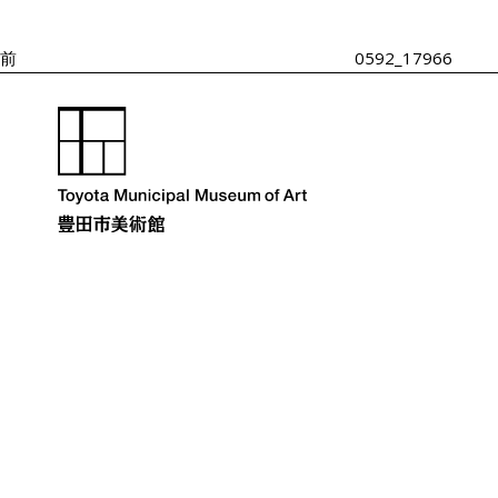
投
ゲ
ー
稿
シ
前
0592_17966
ョ
ン