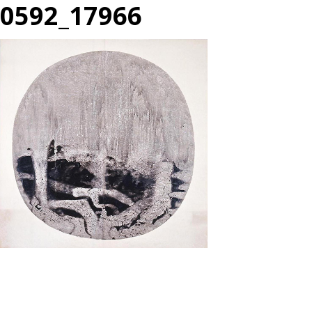
0592_17966
投
過
稿
去
ナ
の
ビ