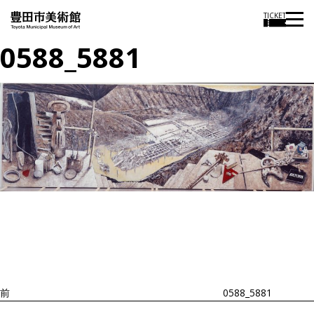
TICKET
0588_5881
投
過
稿
去
ナ
ビ
の
ゲ
投
ー
稿
シ
ョ
前
0588_5881
ン