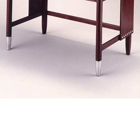
投
過
稿
去
ナ
ビ
の
ゲ
投
ー
稿
シ